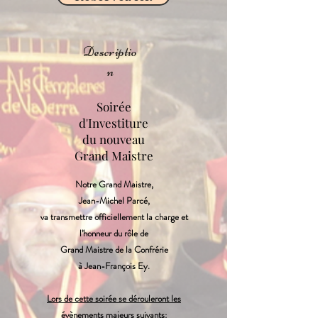
Descriptio
n
Soirée
d'Investiture
du nouveau
Grand Maistre
Notre Grand Maistre,
Jean-Michel Parcé,
va transmettre officiellement la charge et
l’honneur du rôle de
Grand Maistre de la Confrérie
à Jean-François Ey.
Lors de cette soirée se dérouleront les
évènements majeurs suivants: