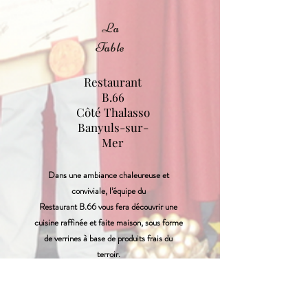
La
Table
Restaurant
B.66
Côté Thalasso
Banyuls-sur-
Mer
Dans une ambiance chaleureuse et
conviviale, l’équipe du
Restaurant B.66 vous fera découvrir une
cuisine raffinée et faite maison, sous forme
de verrines à base de produits frais du
terroir.
Cette soirée cocktail dînatoire permettra
d’échanger avec les honorables convives en