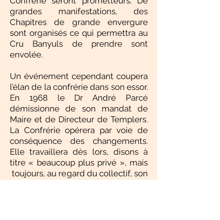
Confrérie seront prometteurs. De
grandes manifestations, des
Chapitres de grande envergure
sont organisés ce qui permettra au
Cru Banyuls de prendre sont
envolée.
Un événement cependant coupera
l’élan de la confrérie dans son essor.
En 1968 le Dr André Parcé
démissionne de son mandat de
Maire et de Directeur de Templers.
La Confrérie opérera par voie de
conséquence des changements.
Elle travaillera dès lors, disons à
titre « beaucoup plus privé », mais
toujours, au regard du collectif, son
intitulé originel « Als Templers de la
Serra» se verra transformé en «Als
Templeres de la Serra» pour éviter
toute équivoque avec la